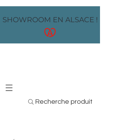
SHOWROOM EN ALSACE !
OZ design
MOBILIER - ARTS DE LA TABLE - MENUS
Recherche produit