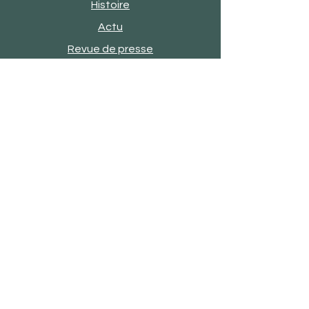
Histoire
Actu
Revue de presse
Evènements
Engagements
Showroom
Contact
Satisfaction client
FAQ
Mentions légales
CGV
Mon compte