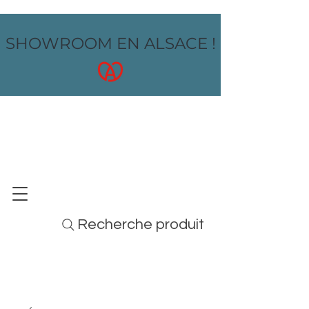
SHOWROOM EN ALSACE !
OZ design
MOBILIER - ARTS DE LA TABLE - MENUS
Recherche produit