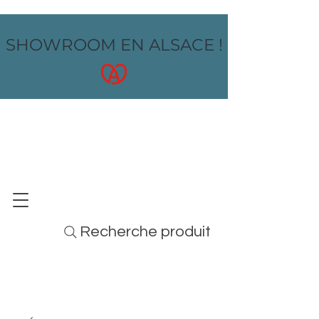
SHOWROOM EN ALSACE !
OZ design
MOBILIER - ARTS DE LA TABLE - MENUS
Recherche produit