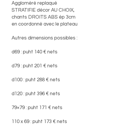
Aggloméré replaqué
STRATIFIE décor AU CHOIX,
chants DROITS ABS ép 3cm
en coordonné avec le plateau
Autres dimensions possibles :
d69 : puht 140 € nets
d79 : puht 201 € nets
d100 : puht 288 € nets
d120 : puht 396 € nets
79×79 : puht 171 € nets
110 x 69 : puht 173 € nets