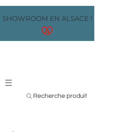
SHOWROOM EN ALSACE !
OZ design
MOBILIER - ARTS DE LA TABLE - MENUS
Recherche produit