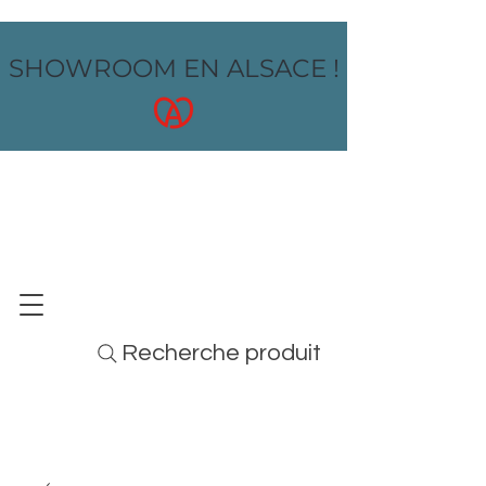
SHOWROOM EN ALSACE !
OZ design
MOBILIER - ARTS DE LA TABLE - MENUS
Recherche produit