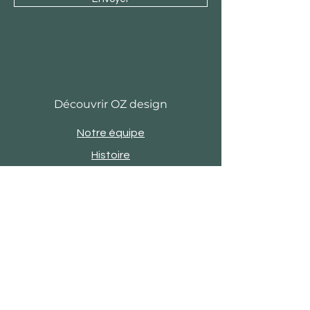
Découvrir OZ design
Notre équipe
Histoire
Actu
Revue de presse
Evènements
Engagements
Showroom
Contact