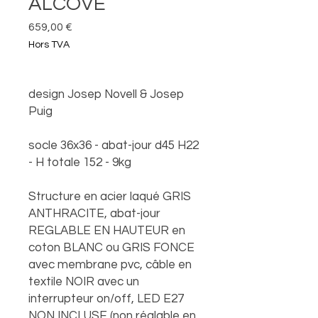
ALCOVE
Prix
659,00 €
Hors TVA
design Josep Novell & Josep
Puig
socle 36x36 - abat-jour d45 H22
- H totale 152 - 9kg
Structure en acier laqué GRIS
ANTHRACITE, abat-jour
REGLABLE EN HAUTEUR en
coton BLANC ou GRIS FONCE
avec membrane pvc, câble en
textile NOIR avec un
interrupteur on/off, LED E27
NON INCLUSE (non réglable en