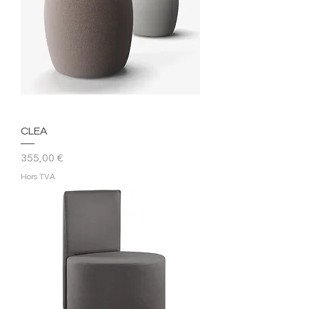
CLEA
Prix
355,00 €
Hors TVA