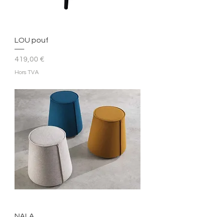
LOU pouf
Prix
419,00 €
Hors TVA
NALA