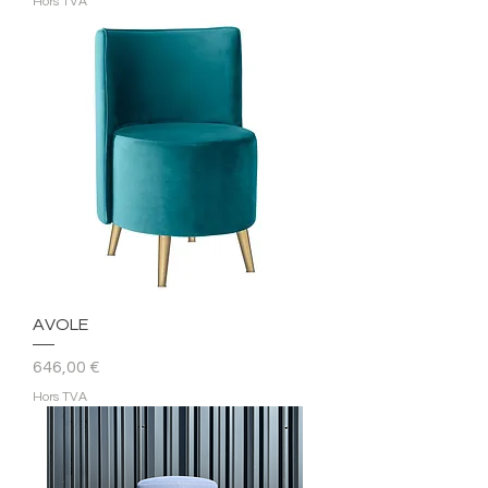
Hors TVA
AVOLE
Prix
646,00 €
Hors TVA