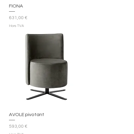
FIONA
Prix
631,00 €
Hors TVA
AVOLE pivotant
Prix
593,00 €