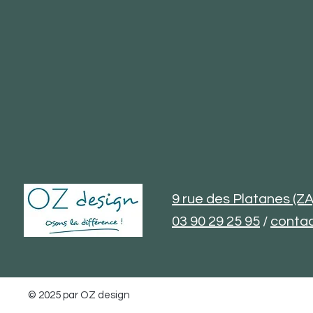
9 rue des Platanes (
03 90 29 25 95
/
contac
© 2025 par OZ design