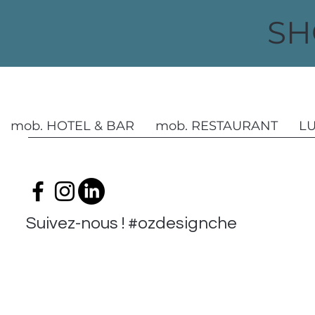
SH
mob. HOTEL & BAR
mob. RESTAURANT
L
Suivez-nous ! #ozdesignchezvous