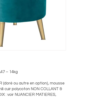
A47 – 14kg
R (doré ou autre en option), mousse
mili cuir polycoton NON COLLANT &
 : voir NUANCIER MATIERES,