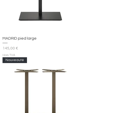
MADRID pied large
Prix
145,00 €
Hors TVA
Nouveauté