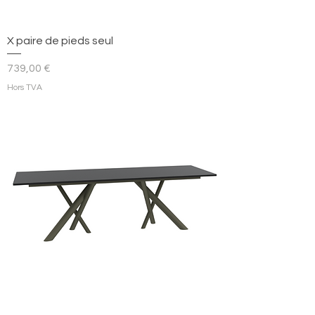
X paire de pieds seul
Prix
739,00 €
Hors TVA