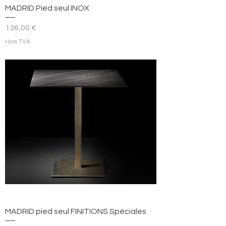
MADRID Pied seul INOX
Prix
136,00 €
Hors TVA
MADRID pied seul FINITIONS Spéciales