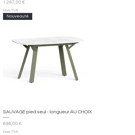
Prix
1 247,00 €
Hors TVA
Nouveauté
SAUVAGE pied seul - longueur AU CHOIX
Prix
696,00 €
Hors TVA