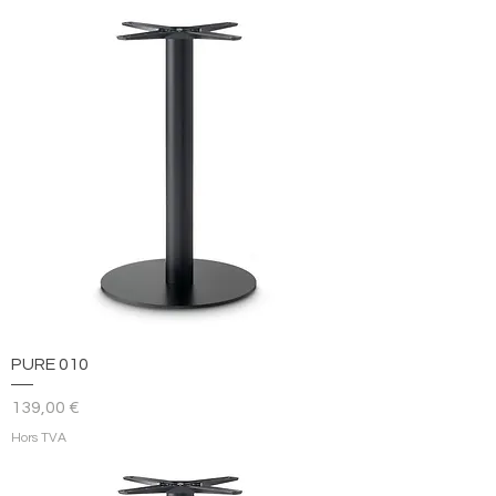
PURE 010
Prix
139,00 €
Hors TVA