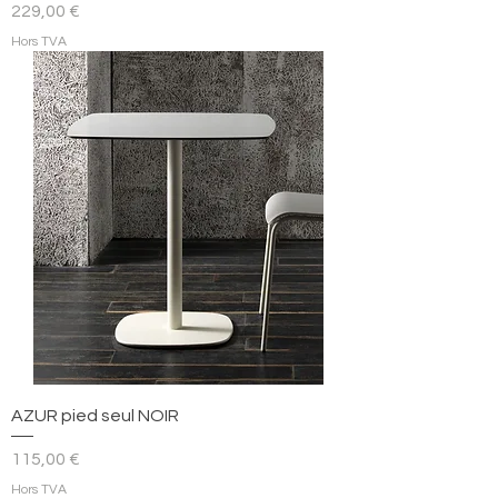
Prix
229,00 €
Hors TVA
AZUR pied seul NOIR
Prix
115,00 €
Hors TVA