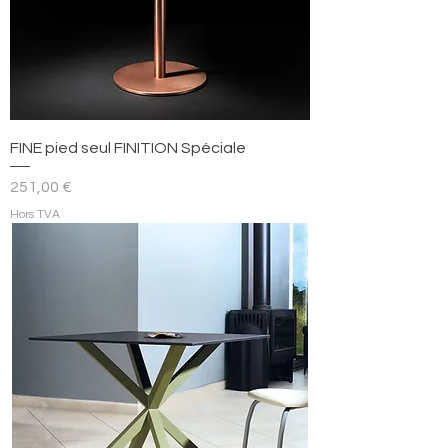
FINE pied seul FINITION Spéciale
Prix
251,00 €
Hors TVA