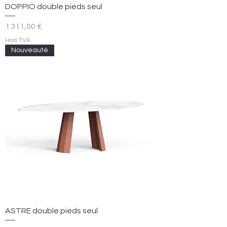
DOPPIO double pieds seul
Prix
1 311,00 €
Hors TVA
Nouveauté
ASTRE double pieds seul