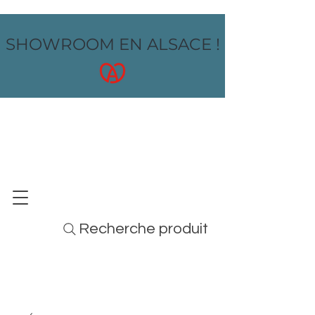
SHOWROOM EN ALSACE !
OZ design
MOBILIER - ARTS DE LA TABLE - MENUS
Recherche produit