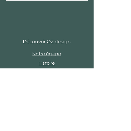
Découvrir OZ design
Notre équipe
Histoire
Actu
Revue de presse
Evènements
Engagements
Showroom
Contact