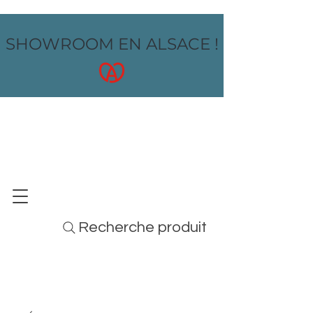
SHOWROOM EN ALSACE !
OZ design
MOBILIER - ARTS DE LA TABLE - MENUS
Recherche produit