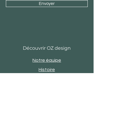
Envoyer
Découvrir OZ design
Notre équipe
Histoire
Actu
Revue de presse
Evènements
Engagements
Showroom
Contact