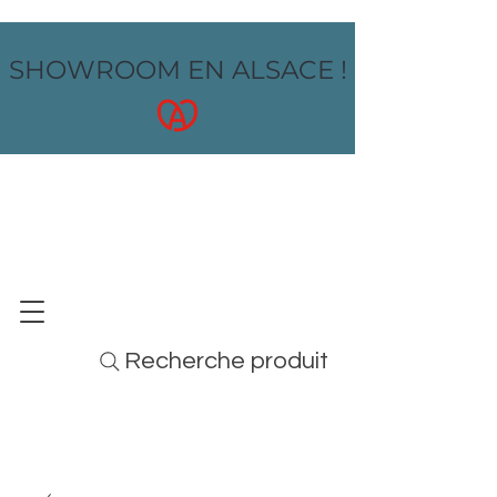
SHOWROOM EN ALSACE !
OZ design
MOBILIER - ARTS DE LA TABLE - MENUS
Recherche produit