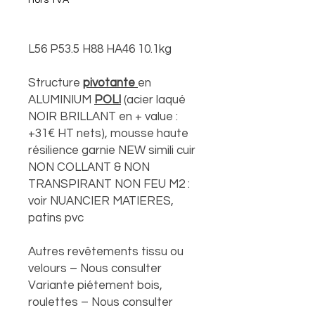
Hors TVA
L56 P53.5 H88 HA46 10.1kg
Structure
pivotante
en
ALUMINIUM
POLI
(acier laqué
NOIR BRILLANT en + value :
+31€ HT nets), mousse haute
résilience garnie NEW simili cuir
NON COLLANT & NON
TRANSPIRANT NON FEU M2 :
voir NUANCIER MATIERES,
patins pvc
Autres revêtements tissu ou
velours – Nous consulter
Variante piétement bois,
roulettes – Nous consulter