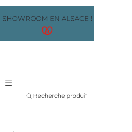
SHOWROOM EN ALSACE !
OZ design
MOBILIER - ARTS DE LA TABLE - MENUS
Recherche produit