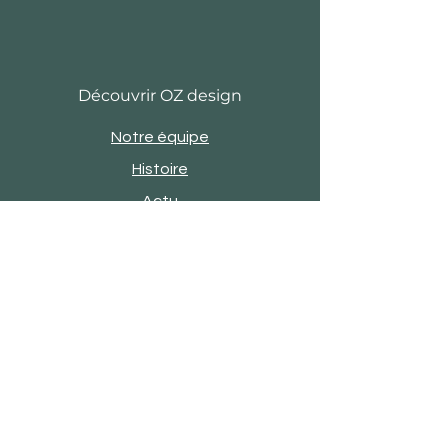
Découvrir OZ design
Notre équipe
Histoire
Actu
Revue de presse
Evènements
Engagements
Showroom
Contact