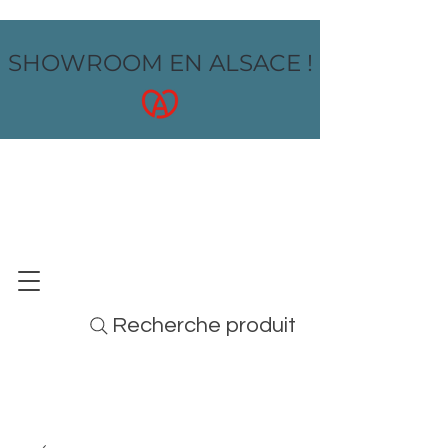
SHOWROOM EN ALSACE !
OZ design
MOBILIER - ARTS DE LA TABLE - MENUS
Recherche produit