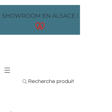
SHOWROOM EN ALSACE !
OZ design
MOBILIER - ARTS DE LA TABLE - MENUS
Recherche produit