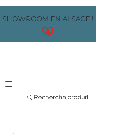
SHOWROOM EN ALSACE !
OZ design
MOBILIER - ARTS DE LA TABLE - MENUS
Recherche produit