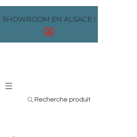
SHOWROOM EN ALSACE !
OZ design
MOBILIER - ARTS DE LA TABLE - MENUS
Recherche produit