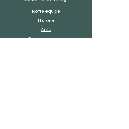
Notre équipe
Histoire
Actu
Revue de presse
Evènements
Engagements
Showroom
Contact
Satisfaction client
FAQ
Mentions légales