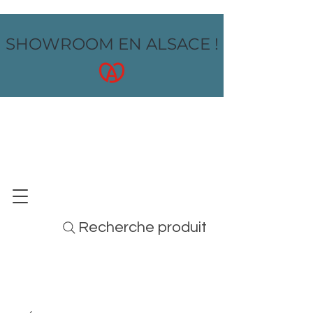
SHOWROOM EN ALSACE !
OZ design
MOBILIER - ARTS DE LA TABLE - MENUS
Recherche produit