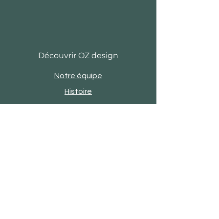
Découvrir OZ design
Notre équipe
Histoire
Actu
Revue de presse
Evènements
Engagements
Showroom
Contact