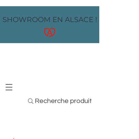
SHOWROOM EN ALSACE !
OZ design
MOBILIER - ARTS DE LA TABLE - MENUS
Recherche produit