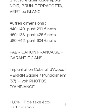
Structure acier laqué époxy
NOIR, BRUN, TERRACOTTA,
VERT ou BLANC
Autres dimensions :
d40 H49 : puht 291 € nets
d60 H38 : puht 426 € nets
d80 H42 : puht 604 € nets
FABRICATION FRANCAISE –
GARANTIE 2 ANS
Implantation Cabinet d’Avocat
PERRIN Sabine / Mundolsheim
(67) – voir PHOTOS
D’AMBIANCE…
+1,6% HT de taxe éco-
participation