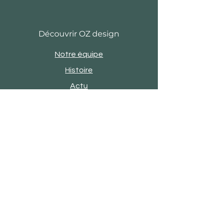
Découvrir OZ design
Notre équipe
Histoire
Actu
Revue de presse
Evènements
Engagements
Showroom
Contact
Satisfaction client