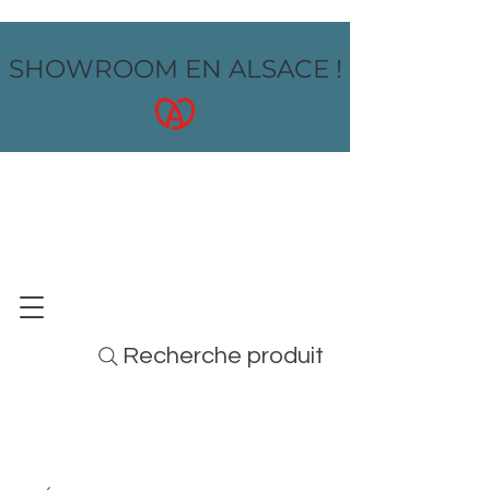
SHOWROOM EN ALSACE !
OZ design
MOBILIER - ARTS DE LA TABLE - MENUS
Recherche produit