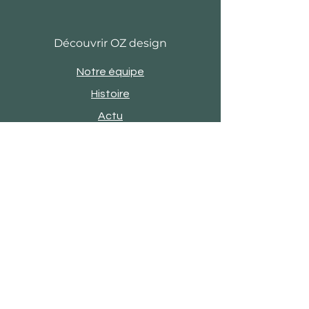
Découvrir OZ design
Notre équipe
Histoire
Actu
Revue de presse
Evènements
Engagements
Showroom
Contact
Satisfaction client