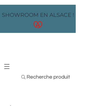
SHOWROOM EN ALSACE !
OZ design
MOBILIER - ARTS DE LA TABLE - MENUS
Recherche produit