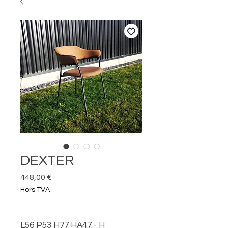
DEXTER
Prix
448,00 €
Hors TVA
L56 P53 H77 HA47 - H