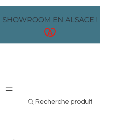
SHOWROOM EN ALSACE !
OZ design
MOBILIER - ARTS DE LA TABLE - MENUS
Recherche produit