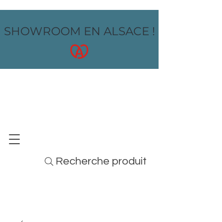
SHOWROOM EN ALSACE !
OZ design
MOBILIER - ARTS DE LA TABLE - MENUS
Recherche produit