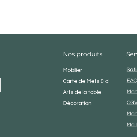
Nos produits
Ser
Sati
Mobilier
FA
Carte de Mets & de Vins
Men
Arts de la table
CG
Décoration
Mon
Ma l