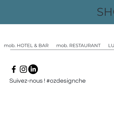
SH
mob. HOTEL & BAR
mob. RESTAURANT
L
Suivez-nous ! #ozdesignchezvous