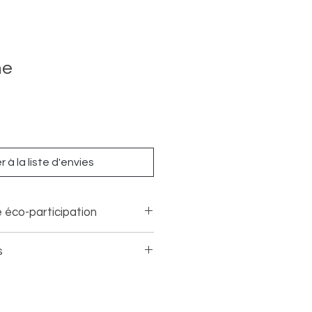
ne
 à la liste d'envies
 éco-participation
s