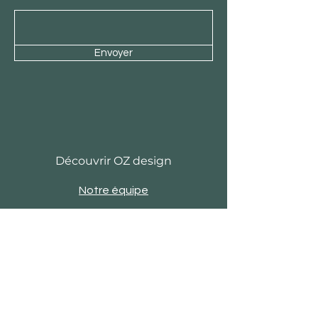
Envoyer
Découvrir OZ design
Notre équipe
Histoire
Actu
Revue de presse
Evènements
Engagements