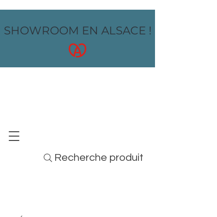
SHOWROOM EN ALSACE !
OZ design
MOBILIER - ARTS DE LA TABLE - MENUS
Recherche produit