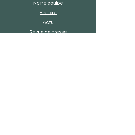
Notre équipe
Histoire
Actu
Revue de presse
Evènements
Engagements
Showroom
Contact
Satisfaction client
FAQ
Mentions légales
CGV