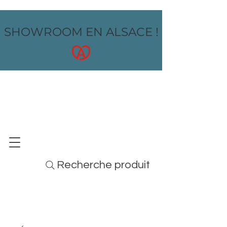
SHOWROOM EN ALSACE !
OZ design
MOBILIER - ARTS DE LA TABLE - MENUS
Recherche produit