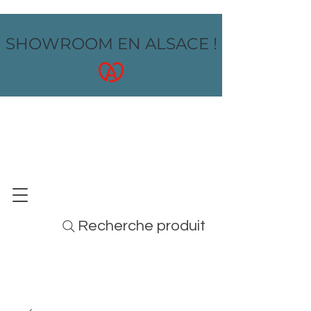
SHOWROOM EN ALSACE !
OZ design
MOBILIER - ARTS DE LA TABLE - MENUS
Recherche produit