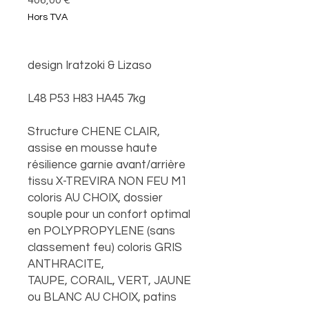
406,00 €
Hors TVA
design Iratzoki & Lizaso
L48 P53 H83 HA45 7kg
Structure CHENE CLAIR,
assise en mousse haute
résilience garnie avant/arrière
tissu X-TREVIRA NON FEU M1
coloris AU CHOIX, dossier
souple pour un confort optimal
en POLYPROPYLENE (sans
classement feu) coloris GRIS
ANTHRACITE,
TAUPE, CORAIL, VERT, JAUNE
ou BLANC AU CHOIX, patins