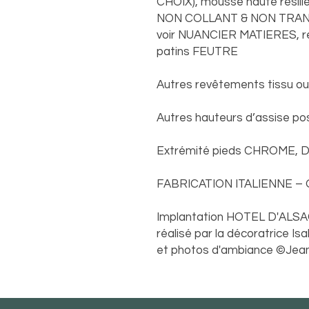
CHOIX), mousse haute résilie
NON COLLANT & NON TRANS
voir NUANCIER MATIERES, r
patins FEUTRE
Autres revêtements tissu ou
Autres hauteurs d’assise po
Extrémité pieds CHROME, DO
FABRICATION ITALIENNE –
Implantation HOTEL D'ALSACE
réalisé par la décoratrice Is
et photos d'ambiance ©Jean