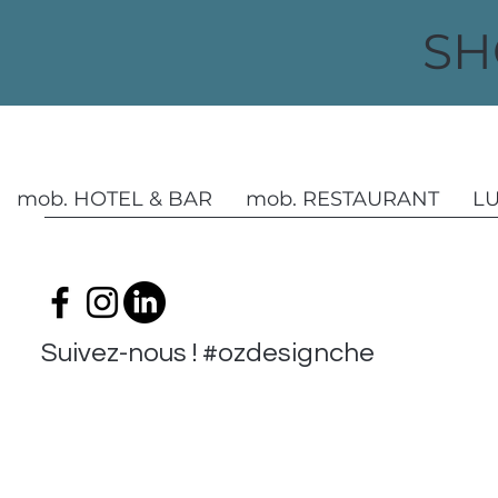
SH
mob. HOTEL & BAR
mob. RESTAURANT
L
Suivez-nous ! #ozdesignchezvous