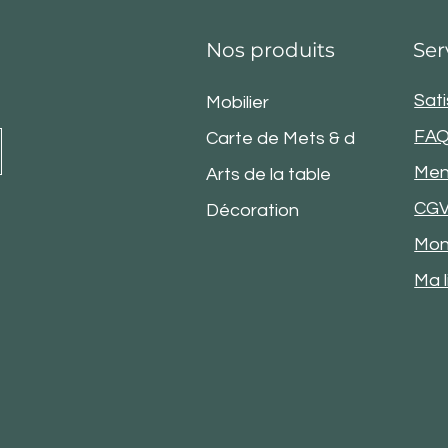
Nos produits
Ser
Sati
Mobilier
FA
Carte de Mets & de Vins
Men
Arts de la table
CG
Décoration
Mon
Ma l