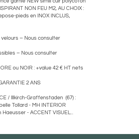
nce garnie NEW simili cuir polycoton
PIRANT NON FEU M2, AU CHOIX :
epose-pieds en INOX INCLUS,
 velours – Nous consulter
ssibles – Nous consulter
RE ou NOIR : +value 42 € HT nets
 GARANTIE 2 ANS
 / Illkirch-Graffenstaden (67) :
abelle Tollard - MH INTERIOR
 Haeusser - ACCENT VISUEL...