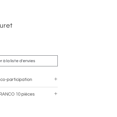
uret
 à la liste d'envies
co-participation
FRANCO 10 pièces