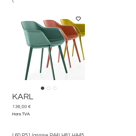
KARL
Prix
136,00 €
Hors TVA
L60 P51 (assise P44) H81 HA45