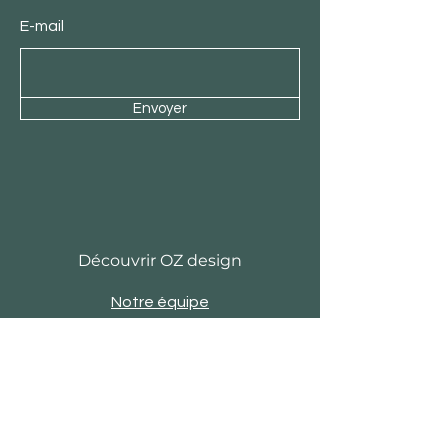
E-mail
Envoyer
Découvrir OZ design
Notre équipe
Histoire
Actu
Revue de presse
Evènements