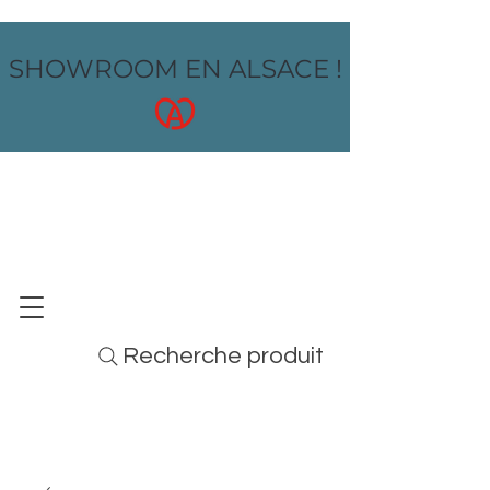
SHOWROOM EN ALSACE !
OZ design
MOBILIER - ARTS DE LA TABLE - MENUS
Recherche produit