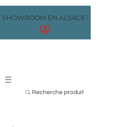
SHOWROOM EN ALSACE !
OZ design
MOBILIER - ARTS DE LA TABLE - MENUS
Recherche produit