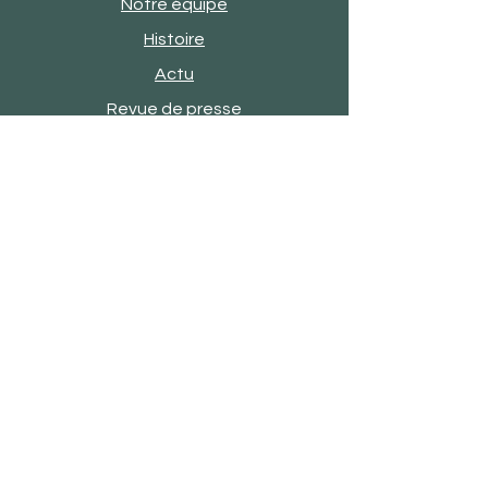
Notre équipe
Histoire
Actu
Revue de presse
Evènements
Engagements
Showroom
Contact
Satisfaction client
FAQ
Mentions légales
CGV