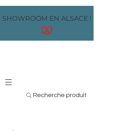
SHOWROOM EN ALSACE !
OZ design
MOBILIER - ARTS DE LA TABLE - MENUS
Recherche produit