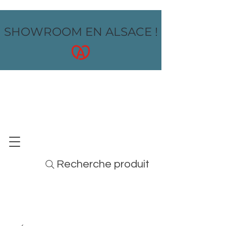
SHOWROOM EN ALSACE !
OZ design
MOBILIER - ARTS DE LA TABLE - MENUS
Recherche produit