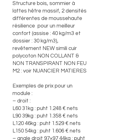
Structure bois, sommier à
lattes hêtre massif, 2 densités
différentes de moussehaute
résilience pour un meilleur
confort (assise : 40 kg/m3 et
dossier : 30 kg/m3),
revêtement NEW simili cuir
polycoton NON COLLANT &
NON TRANSPIRANT NON FEU
M2 : voir NUANCIER MATIERES
Exemples de prix pour un
module :
– droit :
L60 31kg : puht 1.248 € nets
L90 39kg : puht 1.358 € nets
L120 46kg : puht 1.529 € nets
L150 54kg : puht 1.606 € nets
– angle droit 97×97 44kg : puht