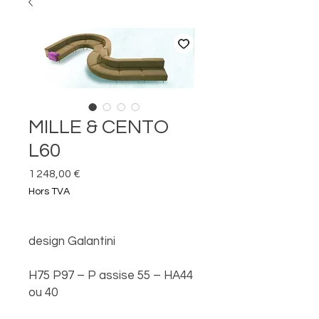
MILLE & CENTO
L60
Prix
1 248,00 €
Hors TVA
design Galantini
H75 P97 – P assise 55 – HA44
ou 40