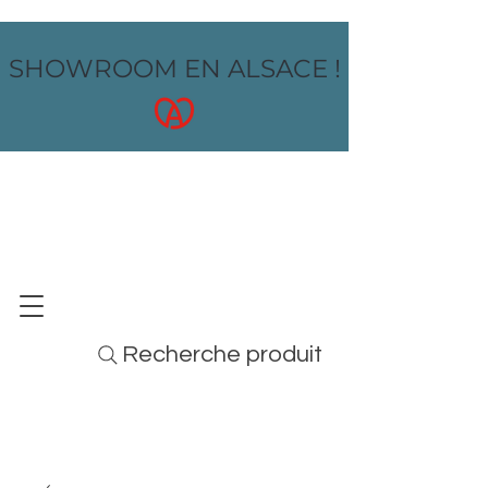
SHOWROOM EN ALSACE !
OZ design
MOBILIER - ARTS DE LA TABLE - MENUS
Recherche produit