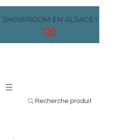
SHOWROOM EN ALSACE !
OZ design
MOBILIER - ARTS DE LA TABLE - MENUS
Recherche produit