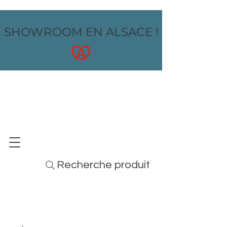
SHOWROOM EN ALSACE !
OZ design
MOBILIER - ARTS DE LA TABLE - MENUS
Recherche produit