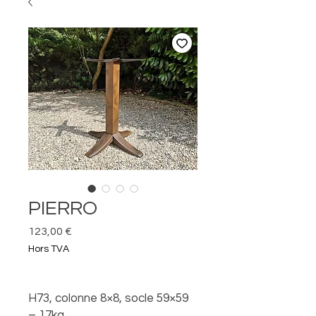
PIERRO
Prix
123,00 €
Hors TVA
H73, colonne 8×8, socle 59×59
– 17kg