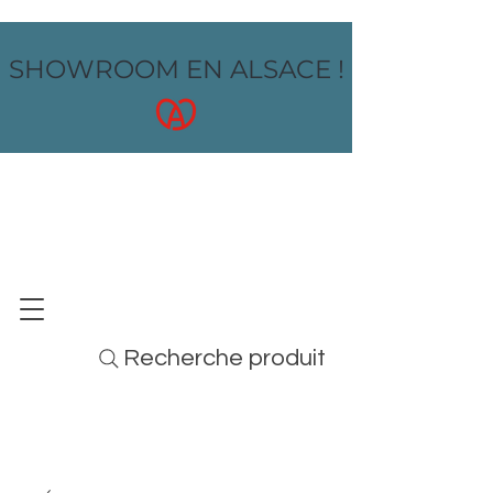
SHOWROOM EN ALSACE !
OZ design
MOBILIER - ARTS DE LA TABLE - MENUS
Recherche produit