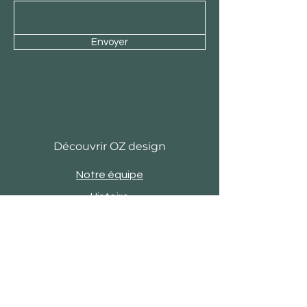
Envoyer
Découvrir OZ design
Notre équipe
Histoire
Actu
Revue de presse
Evènements
Engagements
Showroom