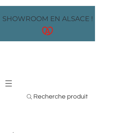
SHOWROOM EN ALSACE !
OZ design
MOBILIER - ARTS DE LA TABLE - MENUS
Recherche produit