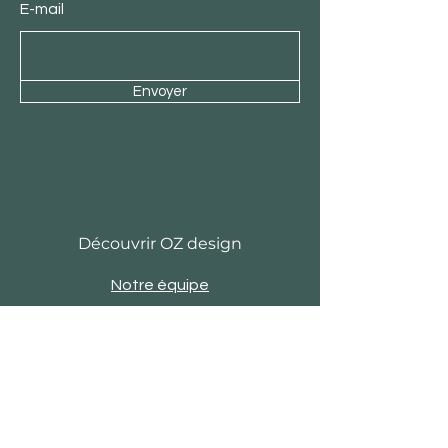
E-mail
Envoyer
Découvrir OZ design
Notre équipe
Histoire
Actu
Revue de presse
Evènements
Engagements