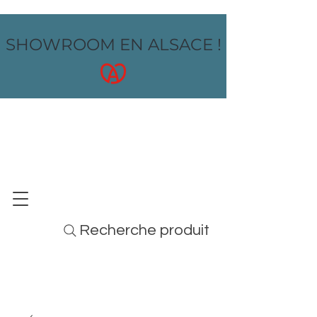
SHOWROOM EN ALSACE !
OZ design
MOBILIER - ARTS DE LA TABLE - MENUS
Recherche produit