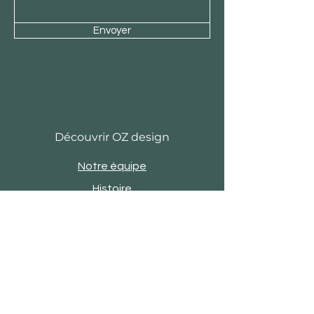
Envoyer
Découvrir OZ design
Notre équipe
Histoire
Actu
Revue de presse
Evènements
Engagements
Showroom