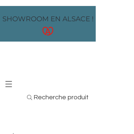
SHOWROOM EN ALSACE !
OZ design
MOBILIER - ARTS DE LA TABLE - MENUS
Recherche produit