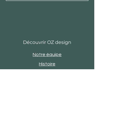
Découvrir OZ design
Notre équipe
Histoire
Actu
Revue de presse
Evènements
Engagements
Showroom
Contact