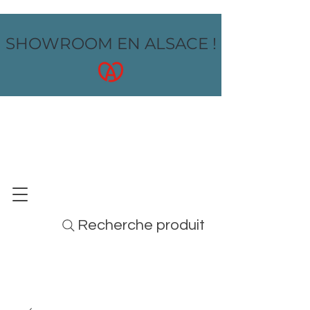
SHOWROOM EN ALSACE !
OZ design
MOBILIER - ARTS DE LA TABLE - MENUS
Recherche produit