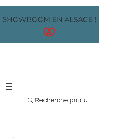
SHOWROOM EN ALSACE !
OZ design
MOBILIER - ARTS DE LA TABLE - MENUS
Recherche produit