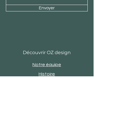
Envoyer
Découvrir OZ design
Notre équipe
Histoire
Actu
Revue de presse
Evènements
Engagements
Showroom
Contact