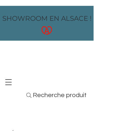
SHOWROOM EN ALSACE !
OZ design
MOBILIER - ARTS DE LA TABLE - MENUS
Recherche produit