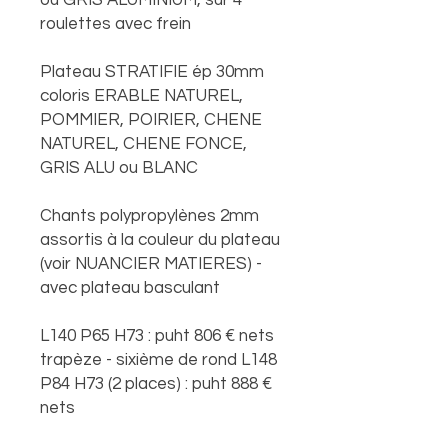
ou GRIS ALUMINIUM, sur 4
roulettes avec frein
Plateau STRATIFIE ép 30mm
coloris ERABLE NATUREL,
POMMIER, POIRIER, CHENE
NATUREL, CHENE FONCE,
GRIS ALU ou BLANC
Chants polypropylènes 2mm
assortis à la couleur du plateau
(voir NUANCIER MATIERES) -
avec plateau basculant
L140 P65 H73 : puht 806 € nets
trapèze - sixième de rond L148
P84 H73 (2 places) : puht 888 €
nets