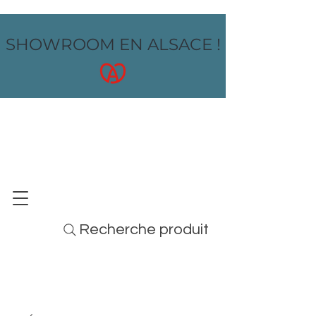
SHOWROOM EN ALSACE !
OZ design
MOBILIER - ARTS DE LA TABLE - MENUS
Recherche produit