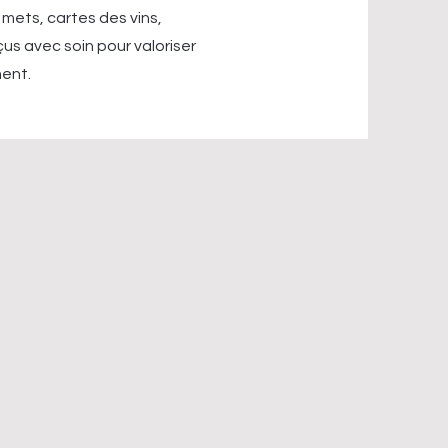
 mets, cartes des vins,
çus avec soin pour valoriser
ment.