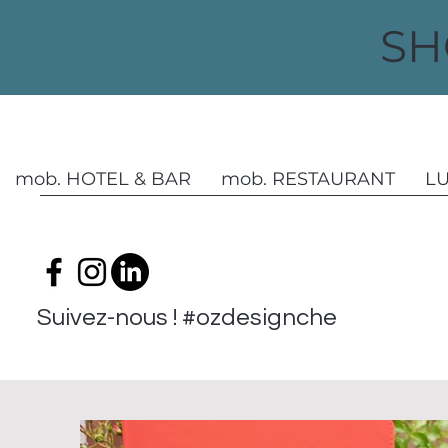
SH
mob. HOTEL & BAR
mob. RESTAURANT
L
Suivez-nous ! #ozdesignchezvous