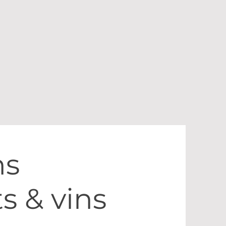
ns
s & vins