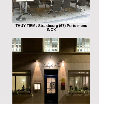
THUY TIEM / Strasbourg (67) Porte menu
INOX
L'AIGLE D'OR / Azay-Le-Rideau (37) Porte-
menus mural en LAITON 2xA4