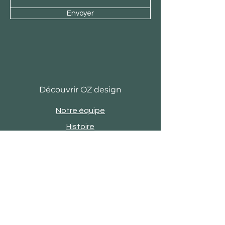
Envoyer
Découvrir OZ design
Notre équipe
Histoire
Actu
Revue de presse
Evènements
Engagements
Showroom
Contact