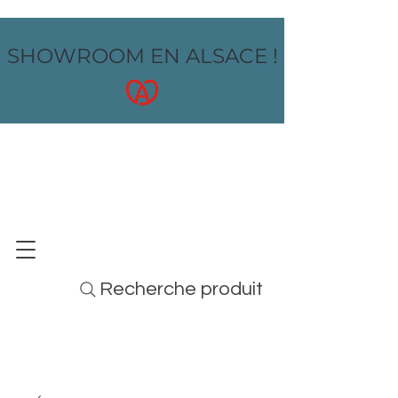
SHOWROOM EN ALSACE !
OZ design
MOBILIER - ARTS DE LA TABLE - MENUS
Recherche produit