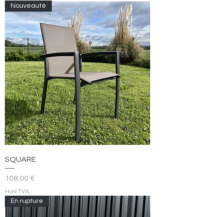
Nouveauté
SQUARE
Prix
108,00 €
Hors TVA
En rupture