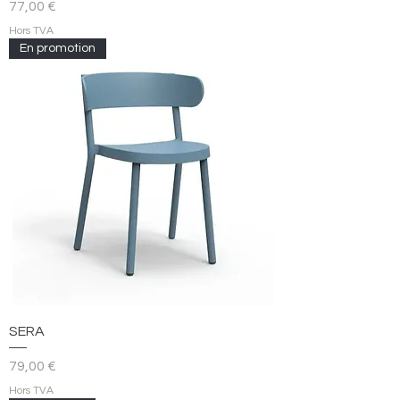
Prix
77,00 €
Hors TVA
En promotion
SERA
Prix
79,00 €
Hors TVA