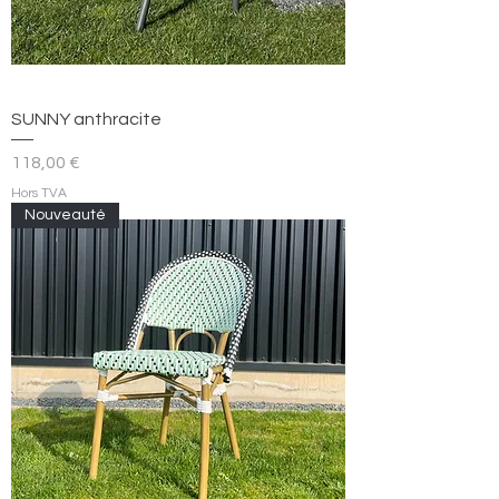
SUNNY anthracite
Prix
118,00 €
Hors TVA
Nouveauté