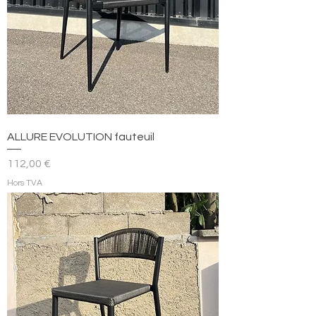
ALLURE EVOLUTION fauteuil
Prix
112,00 €
Hors TVA