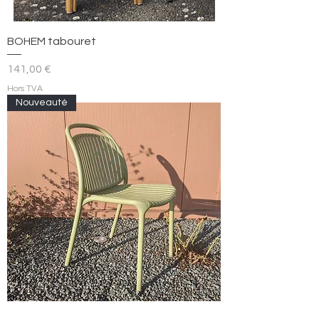
BOHEM tabouret
Prix
141,00 €
Hors TVA
Nouveauté